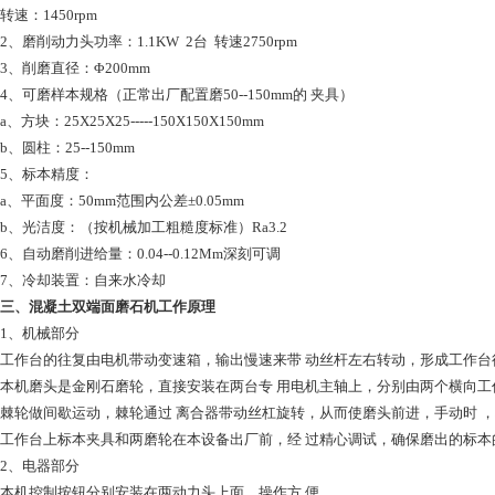
转速：1450rpm
2、磨削动力头功率：1.1KW 2台 转速2750rpm
3、削磨直径：Φ200mm
4、可磨样本规格（正常出厂配置磨50--150mm的 夹具）
a、方块：25X25X25-----150X150X150mm
b、圆柱：25--150mm
5、标本精度：
a、平面度：50mm范围内公差±0.05mm
b、光洁度：（按机械加工粗糙度标准）Ra3.2
6、自动磨削进给量：0.04--0.12Mm深刻可调
7、冷却装置：自来水冷却
三、
混凝土双端面磨石机
工作原理
1、机械部分
工作台的往复由电机带动变速箱，输出慢速来带 动丝杆左右转动，形成工作台
本机磨头是金刚石磨轮，直接安装在两台专 用电机主轴上，分别由两个横向工
棘轮做间歇运动，棘轮通过 离合器带动丝杠旋转，从而使磨头前进，手动时 ，将
工作台上标本夹具和两磨轮在本设备出厂前，经 过精心调试，确保磨出的标本
2、电器部分
本机控制按钮分别安装在两动力头上面，操作方 便，