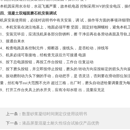
本机因采用水冷却，水花飞溅严重，故本机电器 控制采用36V的安全电压，操
四、
混凝土双端面磨石机
安装调试
机床安装使用前，必须对说明书中有关安装，调 试，操作等方面的事项详细理
1、本机安装在浇注地基上，地面必须平整 坚固，固定好地脚螺栓，避免本机
1、安装完毕后，应清洗机床各部分防锈料，擦 干净后再在各滑动表面及导轨
3、接通自来水
4、检查电路及各控制元件，熔断器，接线头， 是否松动，掉线等
5、机床必须可靠接地，经检查无误后方可接通 电源
6、按下总电源按钮，再按工作台按钮，工作台 往复运动
7、按下磨头按钮，并立即按停止按钮，磨头的 转动方向应按标定的箭头方向
8、扳动磨削动力头下侧的手动，自动把手，是 否灵活，否则要在滑动部位加注
量，丝杠每节zui大范围不允许 超过三格，出厂时，磨头自动进给量调量度为每
9、打开工作台夹具上的水开关，应有冷却水喷 出，流量应充足
上一条：
数显砂浆凝结时间测定仪使用说明书
下一条：
液晶屏显混凝土耐久性综合试验仪产品优势