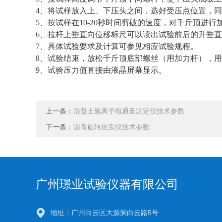
4、将试样放入上、下压头之间，选好受压点位置，同
5、按试样在10-20秒时间剪破的速度，对千斤顶进
6、拉杆上垂直向位移标尺可以读出试验前后的升垂
7、具体试验要求及计算可参见相应试验规程。
8、试验结束，放松千斤顶底部螺丝（用加力杆），
9、试验压力值直接由液晶屏幕显示。
上一条：
混凝土氯离子电通量测定仪技术参数
下一条：
沥青旋转压实仪技术参数
广州璟业试验仪器有限公司
地址：广州白云区大源洞白云路5号