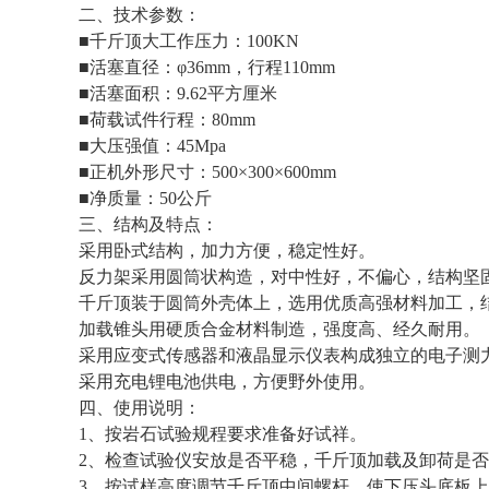
二、技术参数：
■千斤顶大工作压力：100KN
■活塞直径：φ36mm，行程110mm
■活塞面积：9.62平方厘米
■荷载试件行程：80mm
■大压强值：45Mpa
■正机外形尺寸：500×300×600mm
■净质量：50公斤
三、结构及特点：
采用卧式结构，加力方便，稳定性好。
反力架采用圆筒状构造，对中性好，不偏心，结构坚
千斤顶装于圆筒外壳体上，选用优质高强材料加工，
加载锥头用硬质合金材料制造，强度高、经久耐用。
采用应变式传感器和液晶显示仪表构成独立的电子测
采用充电锂电池供电，方便野外使用。
四、使用说明：
1、按岩石试验规程要求准备好试祥。
2、检查试验仪安放是否平稳，千斤顶加载及卸荷是
3、按试样高度调节千斤顶中间螺杆，使下压头底板