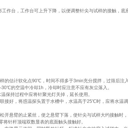
形工作台，工作台可上升下降，以便调整针尖与试样的接触，底
样的估计软化点90℃，时间不得多于3min充分搅拌，过筛后注
—30℃的空温中冷却1h，冷却时应注意不应有灰尘落入。
，水温保持过程中应将针聚光灯关掉，延长使用。
联接好，将惑温探头置于水槽中，水温高于25℃时，应将水温调
，松开悬臂的止紧丝，使之悬臂下落，使针尖与试样大约接触时
复零将针杆顶端双数显表的底面触头接触好。