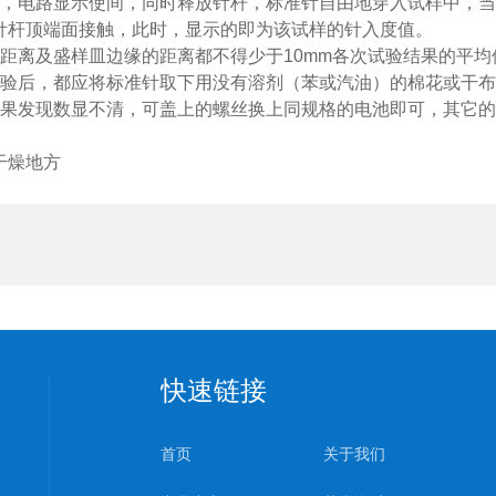
钮，电路显示使间，同时释放针杆，标准针自由地穿入试样中，当
针杆顶端面接触，此时，显示的即为该试样的针入度值。
距离及盛样皿边缘的距离都不得少于10mm各次试验结果的平
试验后，都应将标准针取下用没有溶剂（苯或汽油）的棉花或干
如果发现数显不清，可盖上的螺丝换上同规格的电池即可，其它
干燥地方
快速链接
首页
关于我们