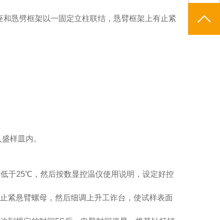
座和恳劈框架以一固定立柱联结，恳臂框架上有止紧
入盛样皿内。
低于25℃，然后按数显控温仪使用说明，设定好控
，止紧悬臂螺母，然后细调上升工诈台，使试样表面