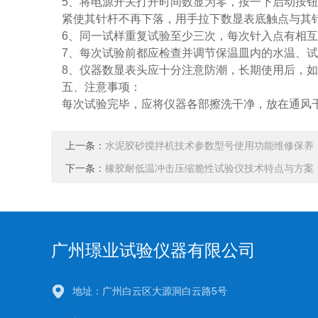
5、将电源开关打开时间数显为零，按一下启动按
紧使其针杆不再下落，用手拉下数显表底触点与其
6、同一试样重复试验至少三次，每次针入点有相互
7、每次试验前都应检查并调节保温皿内的水温、
8、仪器数显表头应十分注意防潮，长期使用后，
五、注意事项：
每次试验完毕，应将仪器各部擦洗干净，放在通风
上一条：
水泥胶砂搅拌机技术参数型号使用功能维修保养
下一条：
橡胶耐低温冲击压缩脆性试验仪技术特点与方案
广州璟业试验仪器有限公司
地址：广州白云区大源洞白云路5号