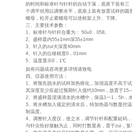
的时间和标准针与针杆的自动下落，底座下装有三
个调平丝用以调整水平，底座上装有放置试样的圆
螺母，松开止紧螺母可以使框架上升、下降。
三、主要技术参数：
1、标准针与针杆合重为： 50±0．058。
2、盛样皿内55±1mm深35±1mm
3、针入的zui大深度40mm
4、针入的位移精度0．01mm
5、温度显示0．1℃
如有问题或咨询更多详情请致电
四、仪器使用方法：
1、将预先脱水的试样加热熔化，加强温度不高于试
其深度至少应超过预期针入值约10mm，放置于15
2、将盛样皿浸满清水的水槽中，保温1一1．5h
3、将水槽加入规定的清水后，特加热器与数显控温
制温度。
4、调整针入度仪，使之水，调节针杆和配重砝码
与针尖恰好接触为止，同时打数显表，置于zui，