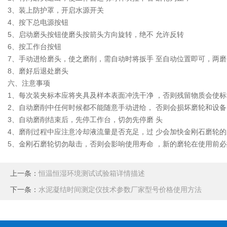
3、装上防护罩，开启水源开关
4、按下总电源按钮
5、启动磨头按钮使磨头按箭头方向旋转，绝不 允许反转
6、按工作台按钮
7、手动进给磨头，使之磨削，需自动时将扳手 至自动位置即可，两磨
8、磨好后退处磨头
六、注意事项
1、每次装夹标本应将夹具及样本表面冲洗干净 ，否则残留物质会使
2、自动磨削中任何时候都不能随意手动进给， 否则会损坏磨轮和设备
3、自动磨削结束后，先停工作台，切勿先停磨 头
4、磨削过程中应注意冷却液流量是否充足，过 少会加快金刚石磨轮的
5、金刚石磨轮切勿敲击，否则会影响使用寿命 ，新的磨轮在使用前必
上一条：
恒温恒湿环境测试试验箱详情描述
下一条：
水泥凝结时间测定仪技术参数厂家型号价格使用方法