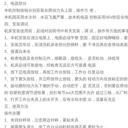
2、电器部分
本机控制按钮分别安装在两动力头上面，操作方 便，
本机因采用水冷却，水花飞溅严重，故本机电器 控制采用36V的安全
四、安装调试
机床安装使用前，必须对说明书中有关安装，调 试，操作等方面的事
1、本机安装在浇注地基上，地面必须平整 坚固，固定好地脚螺栓，
1、安装完毕后，应清洗机床各部分防锈料，擦 干净后再在各滑动表面
3、接通自来水
4、检查电路及各控制元件，熔断器，接线头， 是否松动，掉线等
5、机床必须可靠接地，经检查无误后方可接通 电源
6、按下总电源按钮，再按工作台按钮，工作台 往复运动
7、按下磨头按钮，并立即按停止按钮，磨头的 转动方向应按标定的箭
8、扳动磨削动力头下侧的手动，自动把手，是 否灵活，否则要在滑动
的 软硬程度调节进给量，丝杠每节zui大范围不允许 超过三格，出厂
9、打开工作台夹具上的水开关，应有冷却水喷 出，流量应充足
五、使用方法
操作步骤
1、夹持好样块，注意两边对称，紧贴夹具
2、将两磨头退出，使工作台运动时样块撞不着 磨轮为止，