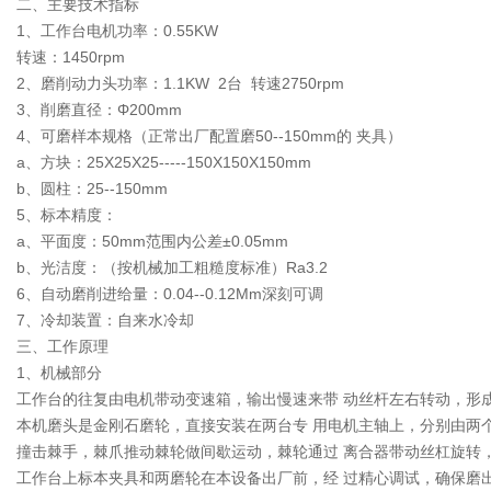
二、主要技术指标
1、工作台电机功率：0.55KW
转速：1450rpm
2、磨削动力头功率：1.1KW 2台 转速2750rpm
3、削磨直径：Φ200mm
4、可磨样本规格（正常出厂配置磨50--150mm的 夹具）
a、方块：25X25X25-----150X150X150mm
b、圆柱：25--150mm
5、标本精度：
a、平面度：50mm范围内公差±0.05mm
b、光洁度：（按机械加工粗糙度标准）Ra3.2
6、自动磨削进给量：0.04--0.12Mm深刻可调
7、冷却装置：自来水冷却
三、工作原理
1、机械部分
工作台的往复由电机带动变速箱，输出慢速来带 动丝杆左右转动，形
本机磨头是金刚石磨轮，直接安装在两台专 用电机主轴上，分别由两
撞击棘手，棘爪推动棘轮做间歇运动，棘轮通过 离合器带动丝杠旋转，从
工作台上标本夹具和两磨轮在本设备出厂前，经 过精心调试，确保磨