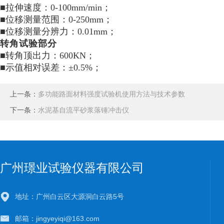
■拉伸速度：0-100mm/min；
■位移测量范围：0-250mm；
■位移测量分辨力：0.01mm；
转角试验部分
■转角顶出力：600KN；
■示值相对误差：±0.5%；
上一条：
多功能路面材料强度试验机使用方法与技术参数
下一条：
水泥基自流平砂浆落锤冲击仪
广州璟业试验仪器有限公司
地址：广州白云区大源洞白云路5号
邮箱：jingyeyiqi@163.com