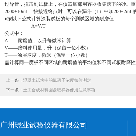
过导管，撞击到试板上，在仪器底部用容器收集落下的砂。重复
2000±10mL，快接近终点时，可以在漏斗（1）中加200±2mL
♦按以下公式计算涂装试板的每个测试区域的耐磨值
A=V/T
公式中：
A——耐磨值，以升每微米计算
V——磨料使用量，升（保留一位小数）
T——涂层厚度，微米（保留一位小数）
需计算同一度板不同区域的耐磨值的平均值和不同试板耐磨性
上一条：
混凝土试块中的氯离子浓度如何测定
下一条：
土工合成材料圆盘取样器使用注意事项
广州璟业试验仪器有限公司