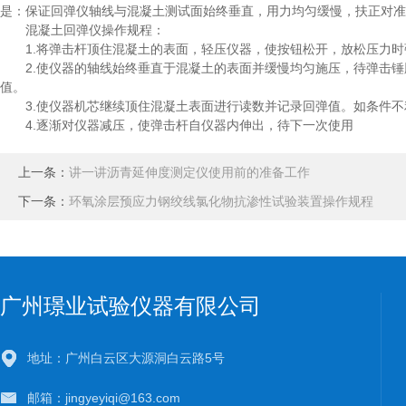
是：保证回弹仪轴线与混凝土测试面始终垂直，用力均匀缓慢，扶正对准
混凝土回弹仪操作规程：
1.将弹击杆顶住混凝土的表面，轻压仪器，使按钮松开，放松压力时
2.使仪器的轴线始终垂直于混凝土的表面并缓慢均匀施压，待弹击锤
值。
3.使仪器机芯继续顶住混凝土表面进行读数并记录回弹值。如条件不
4.逐渐对仪器减压，使弹击杆自仪器内伸出，待下一次使用
上一条：
讲一讲沥青延伸度测定仪使用前的准备工作
下一条：
环氧涂层预应力钢绞线氯化物抗渗性试验装置操作规程
广州璟业试验仪器有限公司
地址：广州白云区大源洞白云路5号
邮箱：jingyeyiqi@163.com