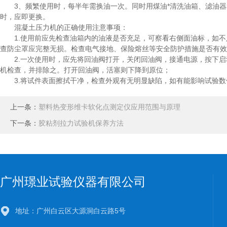
3、频繁使用时，每半年需换油一次。同时用煤油*清洗油箱、滤油器
时，应即更换。
混凝土压力机的正确使用注意事项：
1.使用前应先检查油箱内的油液是否充足，可察看右侧面油标，如不
查防尘罩应完整无损。检查电气接地、保险熔丝等安全防护措施是否有效
2.一次使用时，应先将回油阀打开，关闭回油阀，接通电源，按下启
机检查，并排除之。打开回油阀，活塞则下降到原位；
3.将试件表面擦拭干净，检查外观有无明显缺陷，如有能影响试验数
上一条：
塑料热变形维卡软化点测定仪应用范围与原理
下一条：
胶粘剂拉力试验机保养方法
广州璟业试验仪器有限公司
地址：广州白云区大源洞白云路5号