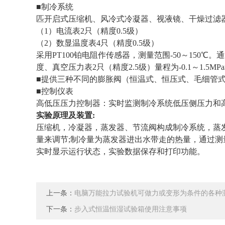
■制冷系统
匹开启式压缩机、风冷式冷凝器、视液镜、干燥过滤
（1）电流表2只（精度0.5级）
（2）数显温度表4只（精度0.5级）
采用PT100铂电阻作传感器，测量范围-50～15
度、真空压力表2只（精度2.5级）量程为-0.1～1.5M
■提供三种不同的膨胀阀（恒温式、恒压式、毛细管
■控制仪表
高低压压力控制器：实时监测制冷系统低压侧压力和
实验原理及装置:
压缩机，冷凝器，蒸发器、节流阀构成制冷系统，蒸
量来调节;制冷量为蒸发器进出水带走的热量，通过测
实时显示运行状态，实验数据保存和打印功能。
上一条：
电脑万能拉力试验机可做力或变形为条件的各种
下一条：
步入式恒温恒湿试验箱使用注意事项