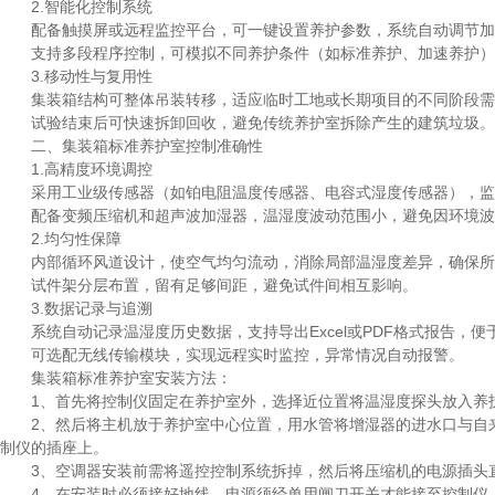
2.智能化控制系统
配备触摸屏或远程监控平台，可一键设置养护参数，系统自动调节加
支持多段程序控制，可模拟不同养护条件（如标准养护、加速养护）
3.移动性与复用性
集装箱结构可整体吊装转移，适应临时工地或长期项目的不同阶段需
试验结束后可快速拆卸回收，避免传统养护室拆除产生的建筑垃圾。
二、集装箱标准养护室控制准确性
1.高精度环境调控
采用工业级传感器（如铂电阻温度传感器、电容式湿度传感器），监测精度
配备变频压缩机和超声波加湿器，温湿度波动范围小，避免因环境波
2.均匀性保障
内部循环风道设计，使空气均匀流动，消除局部温湿度差异，确保所
试件架分层布置，留有足够间距，避免试件间相互影响。
3.数据记录与追溯
系统自动记录温湿度历史数据，支持导出Excel或PDF格式报告，便
可选配无线传输模块，实现远程实时监控，异常情况自动报警。
集装箱标准养护室安装方法：
1、首先将控制仪固定在养护室外，选择近位置将温湿度探头放入养护
2、然后将主机放于养护室中心位置，用水管将增湿器的进水口与自来
制仪的插座上。
3、空调器安装前需将遥控控制系统拆掉，然后将压缩机的电源插头
4、在安装时必须接好地线，电源须经单用闸刀开关才能接至控制仪