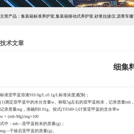
主营产品：集装箱标准养护室,集装箱移动式养护室,砂浆拉拔仪,沥青车辙
技术文章
细集
标准亚甲蓝溶液
910.0g/L±0.1g/L标准浓度)配制；
(1)测定亚甲蓝中的水分含量w。称取5g左右的亚甲蓝粉末，记录质量mh
记录质量mg，
准确
到
0.01g。按式(T0349-1)计算亚甲蓝的含水率w
w = (mh-Mg)/mg×100
式中：
mh—亚甲蓝粉末的质量(g)；
mg—干燥后亚甲蓝的质量(g)。