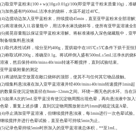
(2)取亚甲蓝粉末(100＋w)(10g±0.01g)/100(即亚甲蓝干粉末质量10g)，
准
(3)加热盛有约600mL洁净水的烧杯，水温不超过40℃。
(4)边搅动边加入亚甲蓝粉末，持续搅动45min，直至亚甲蓝粉末全部溶
(5)将溶液倒入1L容量瓶中，用洁净水淋洗烧杯等，使所有亚甲蓝溶液全
(6)摇晃容量瓶以保证亚甲蓝粉末溶解。将标准液移入深色储藏瓶中，亚
制备细集料悬浊液
(1)取代表性试样，缩分至约400g，置烘箱中在105℃±5℃条件下烘干至
(2)称取试样200g，
准确
至
0.1g。将试样倒入盛有500mL±5mL洁净水
溶液，然后保持400r/min±40r/min转速不断搅拌，直到试验结束。
亚甲蓝吸附量的测定
(1)将滤纸架空放置在敞口烧杯的顶部，使其不与任何其它物品接触。
(2)细集料悬浊液在加入亚甲蓝溶液并经400r/min±40r/min转速搅拌1mi
的数量应使沉淀物直径在
8mm~12mm之间。环绕一圈无色的水环。当
(3)如果
A
次的
5mL亚甲蓝没有使沉淀物周围出现色晕，再向悬浊液中加入
色晕，重复上述步骤，直到沉淀物周围放射出约1mm的稳定浅蓝
A
晕。
(4)停止滴加亚甲蓝溶液，但继续搅拌悬浊液，每1min进行一次色晕试验
继续搅拌并进行色晕试验，直至色晕可持续5min为止。
(5)记录色晕持续5min时所加入的亚甲蓝溶液总体积，
**
至
1mL。