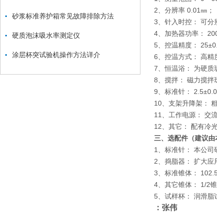
2、分辨率 0.01㎜；
砂浆标准养护箱常见故障排除方法
3、针入时控： 可分
4、加热器功率： 20
硬质泡沫吸水率测定仪
5、控温精度： 25±
涂层杯突试验机操作方法详介
6、控温方式： 高
7、恒温浴： 为硬
8、搅拌： 磁力搅拌
9、标准针： 2.5±0.
10、支架升降架：
11、工作电源： 交流2
12、其它： 配有
三、选配件（建议由
1、标准针： 本公司
2、捣脂器： 扩大
3、标准锥体： 102.
4、其它锥体： 1/2
5、试样杯： 润滑脂
：张伟