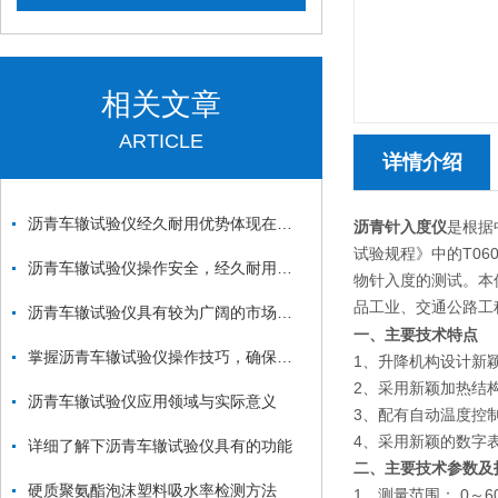
相关文章
ARTICLE
详情介绍
沥青车辙试验仪经久耐用优势体现在哪些方面？
沥青针入度仪
是根据
试验规程》中的T0
沥青车辙试验仪操作安全，经久耐用的具体体现
物针入度的测试。本
品工业、交通公路工
沥青车辙试验仪具有较为广阔的市场前景和良好的发展趋势
一、主要技术特点
掌握沥青车辙试验仪操作技巧，确保实验准确性
1、升降机构设计新
2、采用新颖加热结
沥青车辙试验仪应用领域与实际意义
3、配有自动温度控
4、采用新颖的数字
详细了解下沥青车辙试验仪具有的功能
二、主要技术参数及
硬质聚氨酯泡沫塑料吸水率检测方法
1、测量范围： 0～6