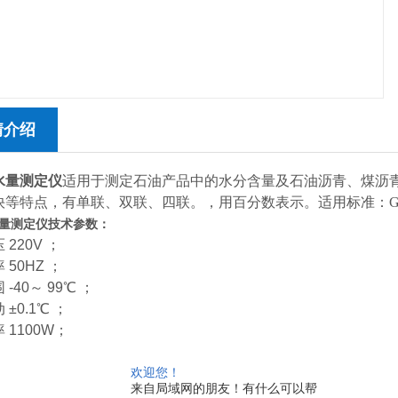
情介绍
水量测定仪
适用于测定石油产品中的水分含量及石油沥青、煤沥
等特点，有单联、双联、四联。，用百分数表示。适用标准：GB/T260 JT
量测定仪技术参数：
220V ；
 50HZ ；
-40～ 99℃ ；
±0.1℃ ；
 1100W；
欢迎您！
来自局域网的朋友！有什么可以帮