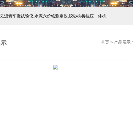
仪,沥青车辙试验仪,水泥六价铬测定仪,胶砂抗折抗压一体机
展示
首页
>
产品展示