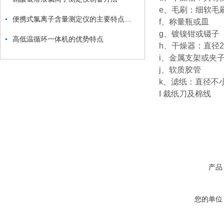
e、毛刷：细软毛
便携式氯离子含量测定仪的主要特点和使用要求详解
f、称量瓶或皿
g、镀镍钳或镊子
高低温循环一体机的优势特点
h、干燥器：直径25
i、金属支架或夹
j、软质胶管
k、滤纸：直径不小
I 裁纸刀及棉线
产品
您的单位