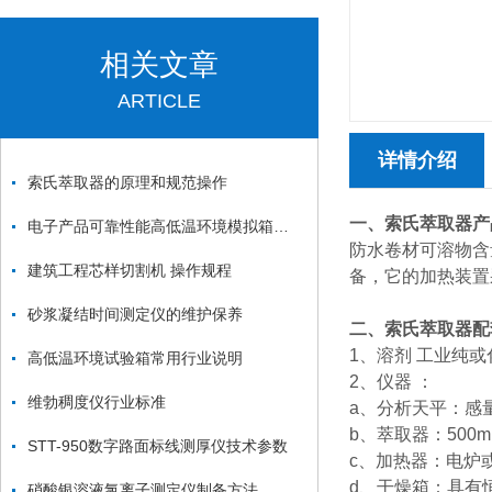
相关文章
ARTICLE
详情介绍
索氏萃取器的原理和规范操作
一、索氏萃取器产
电子产品可靠性能高低温环境模拟箱测试方法
防水卷材可溶物含
建筑工程芯样切割机 操作规程
备，它的加热装置
砂浆凝结时间测定仪的维护保养
二、索氏萃取器配
1、溶剂 工业纯
高低温环境试验箱常用行业说明
2、仪器 ：
维勃稠度仪行业标准
a、分析天平：感量0.
b、萃取器：500
STT-950数字路面标线测厚仪技术参数
c、加热器：电炉
d、干燥箱：具有
硝酸银溶液氯离子测定仪制备方法