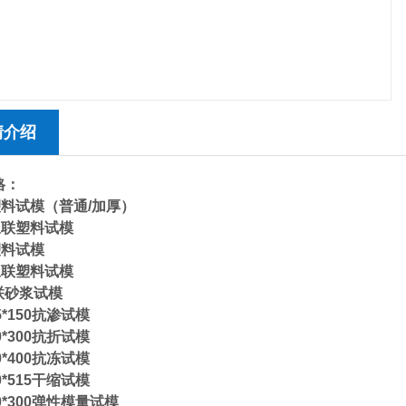
情介绍
格：
塑料试模（普通/加厚）
三联塑料试模
塑料试模
三联塑料试模
三联砂浆试模
85*150抗渗试模
00*300抗折试模
00*400抗冻试模
00*515干缩试模
50*300弹性模量试模