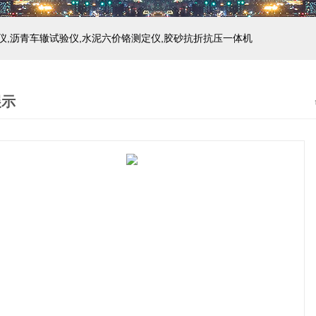
仪,沥青车辙试验仪,水泥六价铬测定仪,胶砂抗折抗压一体机
展示