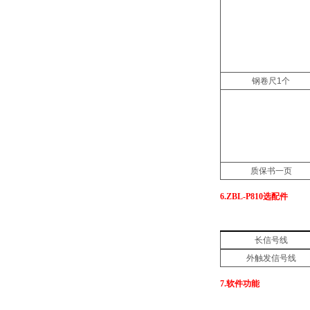
钢卷尺1个
质保书一页
6.ZBL-P810
选配件
长信号线
外触发信号线
7.
软件功能