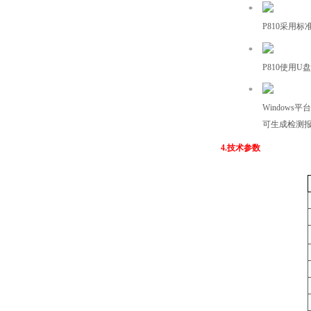
P810
采用标
P810
使用
U
盘
Windows
平
可生成检测
4.
技术参数