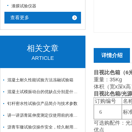
漆膜试验仪器
查看更多
相关文章
详情介绍
ARTICLE
目视比色箱（6
重量：35Kg
混凝土耐久性能试验方法冻融试验箱
体积（宽x深x高）：
混凝土试模振动台的优缺点分别是什么？
目视比色箱/光
订购编号
名
钉杆密水性试验仪产品简介与技术参数
6
标
讲一讲沥青延伸度测定仪使用前的准备工作
可选购配件：光
沥青车辙试验仪操作安全，经久耐用的具体体现
优点