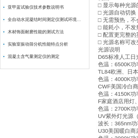
□ 显示每种光
亚甲蓝试验仪技术参数说明书
□ 光源自动切
全自动水泥凝结时间测定仪测试环境要求
□ 无需预热，
□ 能耗小，不
木材饰面耐磨性能的测试方法
□ 配置更完整
□ 光源名称可
实验室振动筛分机性能特点分析
光源说明
混凝土含气量测定仪的测定
D65标准人工日光（Ar
色温：6500K功
TL84欧洲、日
色温：4000K功
CWF美国冷白商店光源
色温：4150K功
F家庭酒店用灯
色温：2700K功
UV紫外灯光源（Ult
波长：365nm功
U30美国暖白商店光源