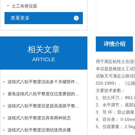
土工布类仪器
查看更多
详情介绍
相关文章
ARTICLE
用于测定粘性土在浸
本仪器是根据土工试
试验又可满足公路试
连续式八轮平整度仪由多个关键部件组成
025-1999）、《公
主要技术参数：
避免连续式八轮平整度仪过度磨损的方法
1、切土环刀： Φ61.
2、水平调节： 底部
连续式八轮平整度仪是提高道路平整度的设备
3、导 环： 防止膨胀
连续式八轮平整度仪具有两种状态
4、百分表： 0-10m
5、仪器重量： 2.5k
连续式八轮平整度仪测试使用步骤