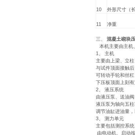
10
外形尺寸（长
11
净重
三、
混凝土砌块
本机主要由主机
1、 主机
主要由上梁、立柱
与试件顶面接触后
可转动手轮和丝杠
下压板顶面上刻有
2、 液压系统
由液压泵、送油阀
液压泵为轴向五柱
调节油缸进油量，
3、 测力单元
主要包括测控系统
由电动机、启动