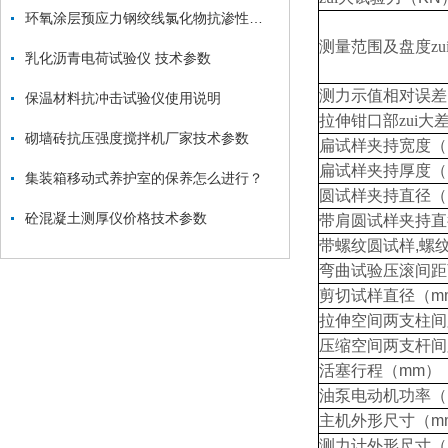
环氧涂层预应力钢绞线氯化物抗渗性试验装置操作规程
测量范围及盘度zu
乳化沥青电荷试验仪 技术参数
测力示值相对误差
保温材料抗冲击试验仪使用说明
拉伸钳口部zui大
砌墙砖抗压强度搅拌机厂家技术参数
扁试样夹持宽度
（
扁试样夹持厚度
（
集装箱移动式养护室的保养怎么进行？
圆试样夹持直径
（
砼混凝土测厚仪价格技术参数
带肩圆试样夹持直
带螺纹圆试样
,
螺
弯曲试验压滚间距
剪切试样直径
（m
拉伸空间两支柱间
压缩空间两支杆间
活塞行程
（mm）
油泵电动机功率
（
主机外形尺寸
（m
测力计外形尺寸
（