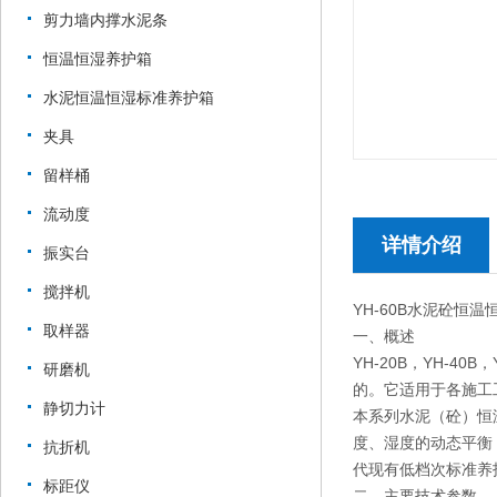
剪力墙内撑水泥条
恒温恒湿养护箱
水泥恒温恒湿标准养护箱
夹具
留样桶
流动度
详情介绍
振实台
搅拌机
YH-60B水泥砼恒
取样器
一、概述
YH-20B，YH-4
研磨机
的。它适用于各施工
静切力计
本系列水泥（砼）恒
度、湿度的动态平衡
抗折机
代现有低档次标准养
标距仪
二、主要技术参数