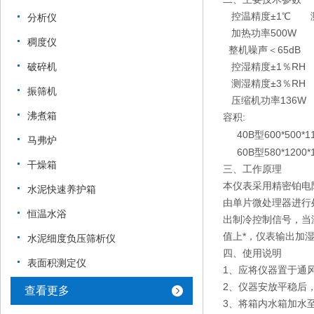
控温精度±1℃ 测
分析仪
加热功率500W 
稠度仪
整机噪声＜65dB 
破碎机
控湿精度±1％RH 
测湿精度±3％RH 
振筛机
压缩机功率136W 
沸煮箱
容积:
40B型600*500*1
马弗炉
60B型580*1200*1
干燥箱
三、工作原理
本仪表采用精密铂电
水泥快速养护箱
由单片微处理器进行
恒温水浴
出制冷控制信号，当
值上*，仪表输出加
水泥细度负压筛析仪
四、使用说明
表面积测定仪
1、应将仪器置于通风
2、仪器安放平稳后
查看更多
3、将箱内水箱加水