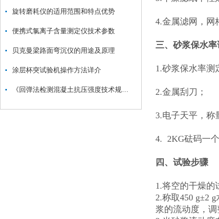
旋转磨耗仪的适用范围和特点优势
4.金属滤网，网格
便携式氯离子含量测定仪技术参数
三、砂浆保水率
贝克曼梁路面弯沉仪的用途及原理
1.砂浆保水率测
涂层杯突试验机操作方法详介
《回弹法检测混凝土抗压强度技术规程》
2.金属刮刀；
3.电子天平，称量2
4. 2KG砝码一
四、试验步骤
1.将空的干燥的
2.称取450 g±
浆的流动度，调整