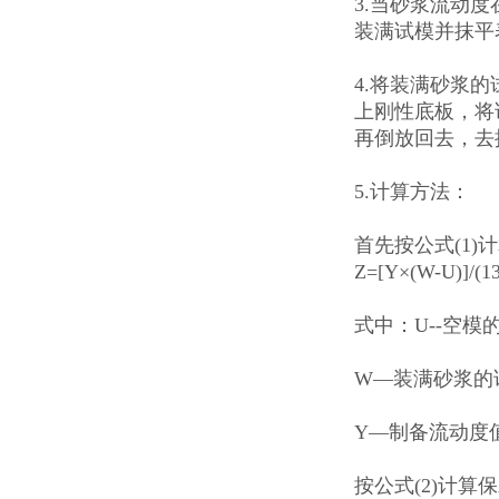
3.当砂浆流动度
装满试模并抹平
4.将装满砂浆
上刚性底板，将试
再倒放回去，去
5.计算方法：
首先按公式(1)
Z=[Y×(W-U)
式中：U--空模
W—装满砂浆的
Y—制备流动度值
按公式(2)计算保