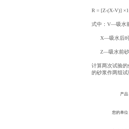
R = [Z-(X-
式中：V—吸水
X—吸水后8张
Z—吸水前砂
计算两次试验的
的砂浆作两组试
产品
您的单位