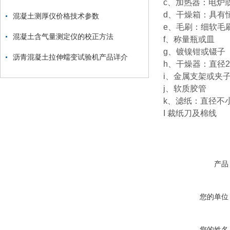
c、加热器：电炉
d、干燥箱：具有
混凝土测厚仪价格技术参数
e、毛刷：细软毛
混凝土含气量测定仪的校正方法
f、称量瓶或皿
g、镀镍钳或镊子
沥青混凝土拉伸蠕变试验机产品详介
h、干燥器：直径25
i、金属支架或夹
j、软质胶管
k、滤纸：直径不小
I 裁纸刀及棉线
产品
您的单位
您的姓名