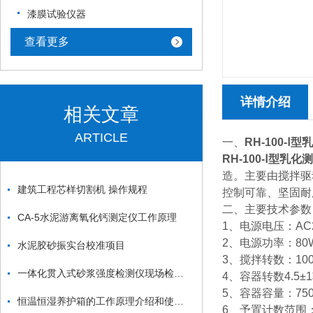
漆膜试验仪器
查看更多
详情介绍
相关文章
ARTICLE
一、
RH-100-Ⅰ
RH-100-Ⅰ型乳化
造。主要由搅拌驱
建筑工程芯样切割机 操作规程
控制可靠、坚固耐
二、
主要技术参数
CA-5水泥游离氧化钙测定仪工作原理
1、电源电压：AC2
2、电源功率：80
水泥胶砂振实台校准项目
3、搅拌转数：100
一体化贯入式砂浆强度检测仪现场检测方法说明
4、容器转数4.5±1
5、容器容量：750
恒温恒湿养护箱的工作原理介绍和使用相关
6、予置计数范围