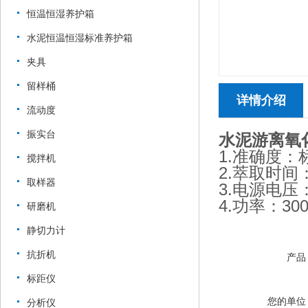
恒温恒湿养护箱
水泥恒温恒湿标准养护箱
夹具
留样桶
详情介绍
流动度
振实台
水泥游离氧
1.准确度：
搅拌机
2.萃取时间：
取样器
3.电源电压：2
4.功率：30
研磨机
静切力计
抗折机
产品
标距仪
您的单位
分析仪