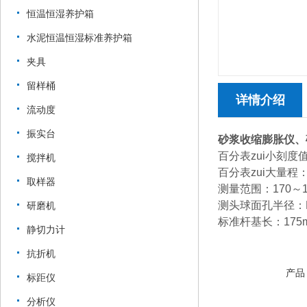
恒温恒湿养护箱
水泥恒温恒湿标准养护箱
夹具
留样桶
详情介绍
流动度
振实台
砂浆收缩膨胀仪、
百
分表zui小刻度值
搅拌机
百分表zui大量程：
取样器
测量范围：170～1
测头球面孔半径：
研磨机
标准杆基长：175
静切力计
抗折机
产品
标距仪
分析仪