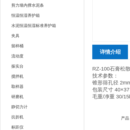
剪力墙内撑水泥条
恒温恒湿养护箱
水泥恒温恒湿标准养护箱
夹具
留样桶
详情介绍
流动度
振实台
RZ-100石膏
技术参数：
搅拌机
锥形筛孔径 2m
取样器
包装尺寸 40×37
毛重/净重 30/15
研磨机
静切力计
抗折机
产品
标距仪