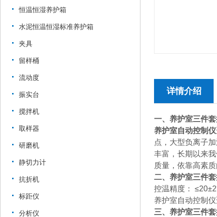
恒温恒湿养护箱
水泥恒温恒湿标准养护箱
夹具
留样桶
流动度
详情介绍
振实台
搅拌机
一、养护室三件套
取样器
养护室自动控制仪
点，大型负离子加
研磨机
丰富，长期以来我
静切力计
质量，依靠高素质
二、养护室三件套
抗折机
控温精度： ≤20±
标距仪
养护室自动控制仪
三、养护室三件套
分析仪