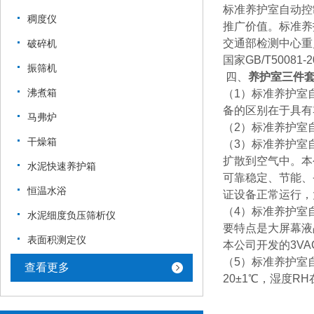
标准养护室自动控
稠度仪
推广价值。标准养
交通部检测中心重
破碎机
国家GB/T500
振筛机
四、
养护室三件
沸煮箱
（1）标准养护室
备的区别在于具有
马弗炉
（2）标准养护室
干燥箱
（3）标准养护室
扩散到空气中。本
水泥快速养护箱
可靠稳定、节能、
恒温水浴
证设备正常运行，
（4）标准养护室
水泥细度负压筛析仪
要特点是大屏幕液
表面积测定仪
本公司开发的3V
（5）标准养护室
查看更多
20±1℃，湿度RH