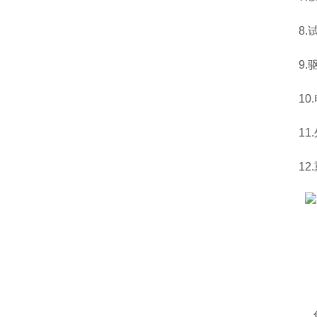
8.试件
9.驱
10.电
11.外
12.重