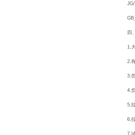
JG/T
GB_T
四、砂
1.大拉
2.有效
3.负
4.负
5.拉拔
6.拉
7.试件