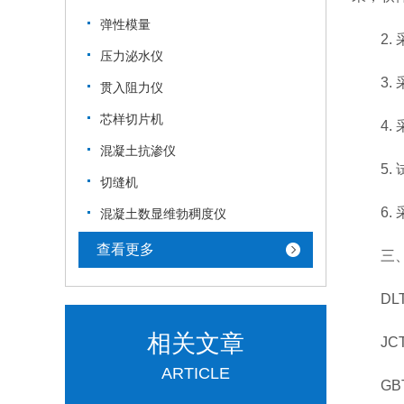
弹性模量
2. 
压力泌水仪
3. 
贯入阻力仪
芯样切片机
4. 
混凝土抗渗仪
5. 
切缝机
6. 
混凝土数显维勃稠度仪
查看更多
三、砂
DLT5
相关文章
JCT9
ARTICLE
GBT 