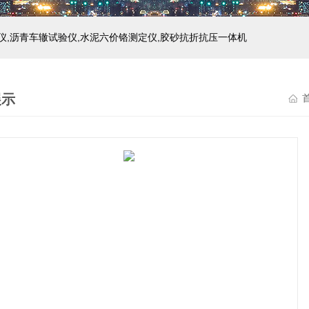
仪,沥青车辙试验仪,水泥六价铬测定仪,胶砂抗折抗压一体机
展示