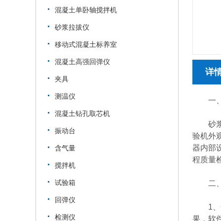
混凝土单卧轴搅拌机
砂浆拉拔仪
移动式混凝土标养室
混凝土高强回弹仪
详
夹具
测温仪
一、
混凝土钻孔取芯机
砂浆拉
振动台
验机外
器内部
含气量
程质量
搅拌机
试验箱
二、砂
回弹仪
1、嵌
检测仪
果，软