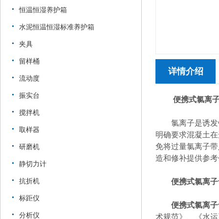
恒温恒湿养护箱
水泥恒温恒湿标准养护箱
夹具
留样桶
详情介绍
流动度
振实台
便携式氯离子
搅拌机
氯离子是诱发钢
取样器
明确要求混凝土在
免将过量氯离子带
研磨机
造和修补提供参考
静切力计
抗折机
便携式氯离子
标距仪
便携式氯离子
分析仪
术规范》、《水运工程混