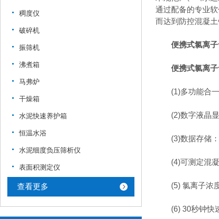
通过配备的专业软
稠度仪
而达到防控混凝土
破碎机
便携式氯离子
振筛机
沸煮箱
便携式氯离子
马弗炉
(1)多功能合一
干燥箱
(2)数字液晶显
水泥快速养护箱
恒温水浴
(3)数据存储：
水泥细度负压筛析仪
(4)可测定混凝
表面积测定仪
(5) 氯离子浓度测量范
查看更多
(6) 30秒钟