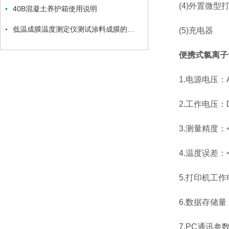
(4)外置微型打
40B混凝土养护箱使用说明
低温成膜温度测定仪测试涂料成膜的几种方法
(5)充电器
便携式氯离子
1.电源电压：AC
2.工作电压：DC
3.测量精度：<
4.温度误差：<
5.打印机工作电
6.数据存储量：
7.PC通讯参数