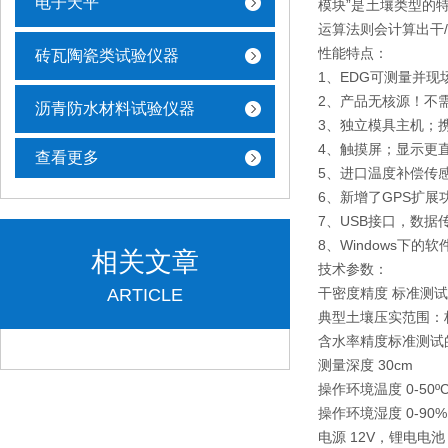
电子天平
模块”是土壤类型的
运算法则会计算出干
性能特点：
砖瓦陶瓷类试验仪器
1、EDG可测量并
2、产品无核源！不
沥青防水材料试验仪器
3、独立模具主机；
4、触摸屏；显示更
查看更多
5、进口温度补偿传
6、新增了GPS扩
7、USB接口，数
8、Windows下
相关文章
技术参数：
ARTICLE
干密度精度 标准测
典型土壤压实范围：
含水率精度标准测试
测量深度 30cm
操作环境温度 0-50º
操作环境湿度 0-90
电源 12V，锂电电